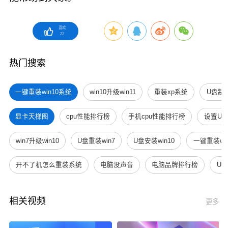
喜欢
22
热门搜索
一键重装win10系统
win10升级win11
重装xp系统
U盘制
显卡天梯图
cpu性能排行榜
手机cpu性能排行榜
设置U
win7升级win10
U盘重装win7
U盘安装win10
一键重装win
开不了机怎么重装系统
电脑没声音
电脑品牌排行榜
U
相关视频
更多