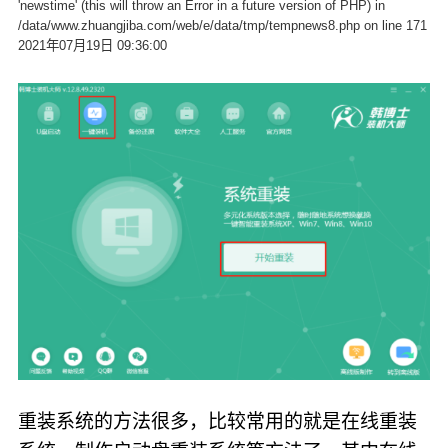
'newstime' (this will throw an Error in a future version of PHP) in
/data/www.zhuangjiba.com/web/e/data/tmp/tempnews8.php on line 171
2021年07月19日 09:36:00
重装系统的方法很多，比较常用的就是在线重装