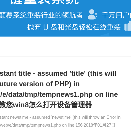
nt title - assumed 'title' (this will
future version of PHP) in
/e/data/tmp/tempnews1.php on line
细教您win8怎么打开设备管理器
newstime - assumed 'newstime' (this will throw an Error in
com/web/e/data/tmp/tempnews1.php on line 156 2018年01月27日