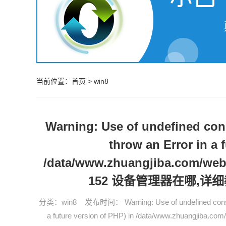
当前位置：
首页
>
win8
Warning: Use of undefined consta
throw an Error in a 
/data/www.zhuangjiba.com/web
152 设备管理器在哪,详
分类：
win8
发布时间： Warning: Use of undefined constant 
a future version of PHP) in /data/www.zhuangjiba.