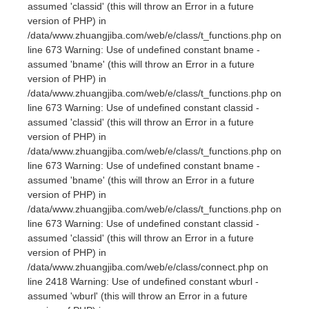
PHP) in
assumed 'classid' (this will throw an Error in a future
version of PHP) in
/data/www.zhuangjiba.com/web/e/class/t_functions.php on
/data/www.zhuangjiba.com/web/e/data/tmp/tempnews1.php
line 673 Warning: Use of undefined constant bname -
assumed 'bname' (this will throw an Error in a future
on line 223 Warning: Use of undefined constant title -
version of PHP) in
/data/www.zhuangjiba.com/web/e/class/t_functions.php on
assumed 'title' (this will throw an Error in a future version of
line 673 Warning: Use of undefined constant classid -
assumed 'classid' (this will throw an Error in a future
PHP) in
version of PHP) in
/data/www.zhuangjiba.com/web/e/class/t_functions.php on
/data/www.zhuangjiba.com/web/e/data/tmp/tempnews1.php
line 673 Warning: Use of undefined constant bname -
assumed 'bname' (this will throw an Error in a future
on line 228
四点底：揭示股票市场中的底部信号与投资策略
version of PHP) in
/data/www.zhuangjiba.com/web/e/class/t_functions.php on
line 673 Warning: Use of undefined constant classid -
assumed 'classid' (this will throw an Error in a future
version of PHP) in
/data/www.zhuangjiba.com/web/e/class/connect.php on
line 2418 Warning: Use of undefined constant wburl -
assumed 'wburl' (this will throw an Error in a future