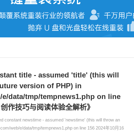
nt title - assumed 'title' (this will
future version of PHP) in
/e/data/tmp/tempnews1.php on line
说：创作技巧与阅读体验全解析》
stant newstime - assumed 'newstime' (this will throw an
jiba.com/web/e/data/tmp/tempnews1.php on line 156 2024年10月16