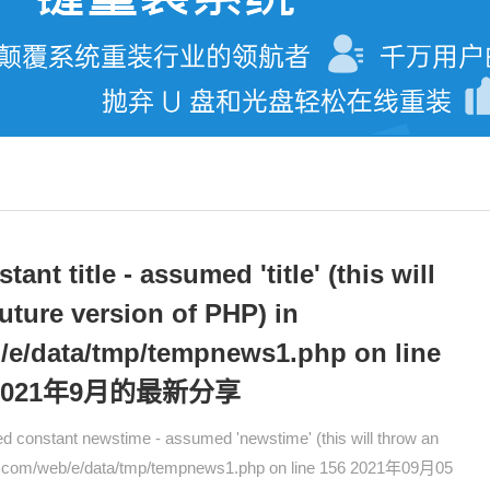
nt title - assumed 'title' (this will
future version of PHP) in
/e/data/tmp/tempnews1.php on line
2021年9月的最新分享
stant newstime - assumed 'newstime' (this will throw an
jiba.com/web/e/data/tmp/tempnews1.php on line 156 2021年09月05