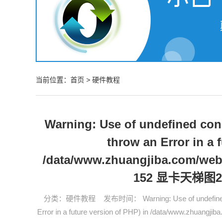
当前位置：
首页
>
硬件教程
Warning: Use of undefined consta
throw an Error in a 
/data/www.zhuangjiba.com/web
152 显卡天梯图
分类：
硬件教程
发布时间： Warning: Use of undefined con
Error in a future version of PHP) in /data/www.zhuang