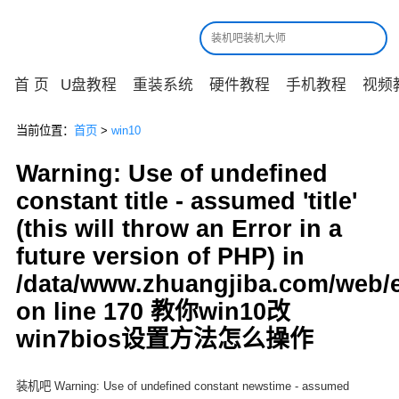
首 页
U盘教程
重装系统
硬件教程
手机教程
视频
当前位置：
首页
>
win10
Warning: Use of undefined
constant title - assumed 'title'
(this will throw an Error in a
future version of PHP) in
/data/www.zhuangjiba.com/web/
on line 170 教你win10改
win7bios设置方法怎么操作
装机吧 Warning: Use of undefined constant newstime - assumed